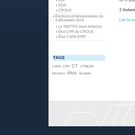
UDA
2 titulai
CROUS
Élections professionnelles du
Lire la su
4 décembre 2014
Le SNPTES vous remercie
Élus CPR du CROUS
Élus CAPA-ATRF
TAGS
CT
CAPA
CPR
CTMESR
élus
Elections
résultats