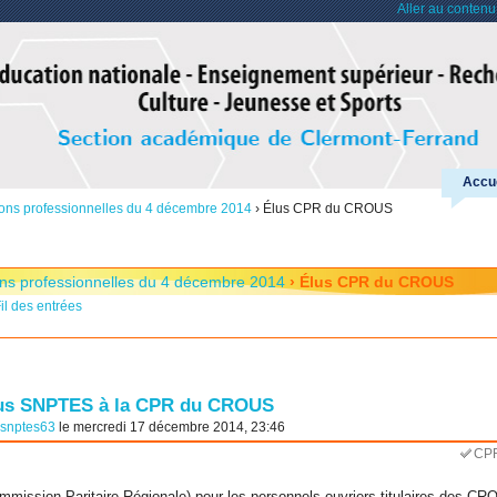
Aller au contenu
Accue
ions professionnelles du 4 décembre 2014
›
Élus CPR du CROUS
ons professionnelles du 4 décembre 2014
› Élus CPR du CROUS
il des entrées
us SNPTES à la CPR du CROUS
snptes63
le mercredi 17 décembre 2014, 23:46
CP
mission Paritaire Régionale) pour les personnels ouvriers titulaires des C