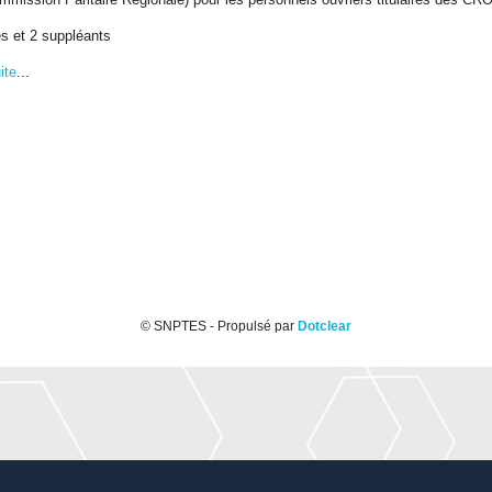
res et 2 suppléants
ite
...
© SNPTES - Propulsé par
Dotclear