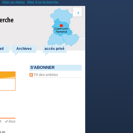
|
Aller au menu
|
Aller à la recherche
il
Archives
accés privé
S'ABONNER
Fil des entrées
R
élus
ROUS