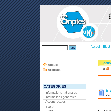
Accueil
›
Élect
Électi
Accueil
F
Archives
CATÉGORIES
Él
Informations nationales
Par
Informations générales
Actions locales
UCA
CPR (Com
UBP