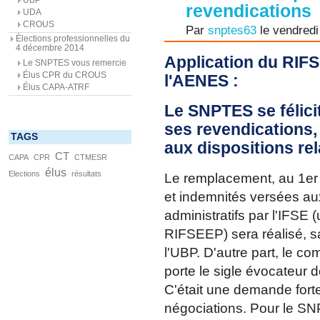
revendications
UDA
CROUS
Par
snptes63
le vendredi
Élections professionnelles du
4 décembre 2014
Application du RIF
Le SNPTES vous remercie
Élus CPR du CROUS
l'AENES :
Élus CAPA-ATRF
Le SNPTES se félici
ses revendications
TAGS
aux dispositions rela
CT
CAPA
CPR
CTMESR
élus
Elections
résultats
Le remplacement, au 1er 
et indemnités versées aux
administratifs par l'IFS
RIFSEEP) sera réalisé, s
l'UBP. D'autre part, le c
porte le sigle évocateur 
C'était une demande for
négociations. Pour le SNP