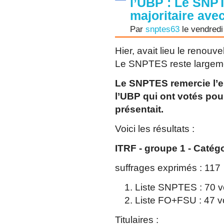
l’UBP : Le SNP
majoritaire avec
Par
snptes63
le vendredi
Hier, avait lieu le renou
Le SNPTES reste largemen
Le SNPTES remercie l’
l’UBP qui ont votés pour
présentait.
Voici les résultats :
ITRF - groupe 1 - Catég
suffrages exprimés : 117
Liste SNPTES : 70 vo
Liste FO+FSU : 47 vo
Titulaires :