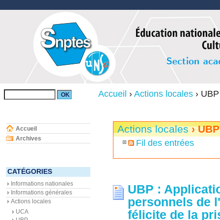
Accueil
›
Actions locales
›
UBP
Actions locales
› UBP
Accueil
Archives
Fil des entrées
CATÉGORIES
Informations nationales
UBP : Applicat
Informations générales
personnels de 
Actions locales
félicite de la p
UCA
UBP