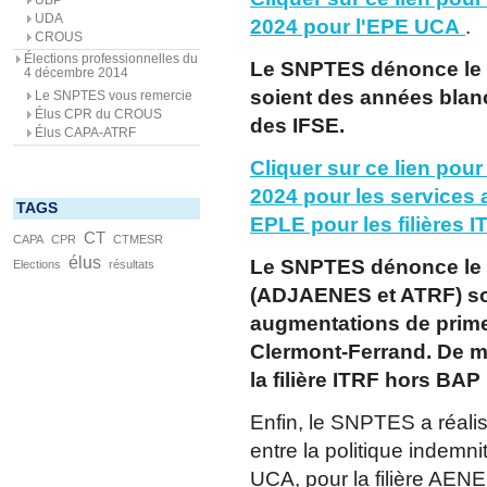
UDA
2024 pour l'EPE UCA
.
CROUS
Élections professionnelles du
Le SNPTES dénonce le f
4 décembre 2014
soient des années blan
Le SNPTES vous remercie
Élus CPR du CROUS
des IFSE.
Élus CAPA-ATRF
Cliquer sur ce lien pour
2024 pour les services 
TAGS
EPLE pour les filières 
CT
CAPA
CPR
CTMESR
élus
Le SNPTES dénonce le f
Elections
résultats
(ADJAENES et ATRF) soi
augmentations de prim
Clermont-Ferrand. De m
la filière ITRF hors BAP 
Enfin, le SNPTES a réali
entre la politique indemni
UCA, pour la filière AENE