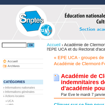
Accueil
›
Académie de Clermont-
l'EPE UCA et du Rectorat d'ac
« EPE UCA - groupes de t
Accueil
Académie de Clermont-Fer
Archives
Académie de Cle
indemnitaires d
CATÉGORIES
d'académie pou
Informations nationales
Informations générales
Par Eve le mardi 7 janvi
Actions locales
UCA
Cliquer sur ce lien pour
UBP